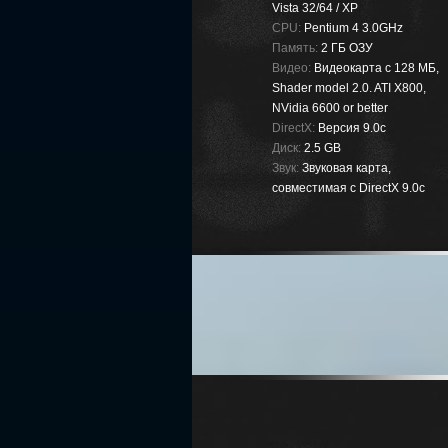
Vista 32/64 / XP
CPU:
Pentium 4 3.0GHz
Память:
2 ГБ ОЗУ
Видео:
Видеокарта с 128 МБ,
Shader model 2.0. ATI X800,
NVidia 6600 or better
DirectX:
Версия 9.0c
Диск:
2.5 GB
Звук:
Звуковая карта,
совместимая с DirectX 9.0c