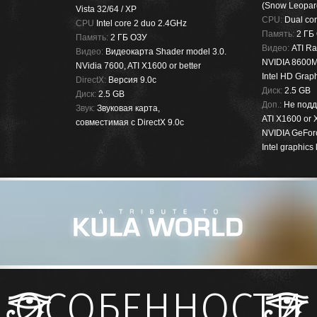
(Snow Leopard
Vista 32/64 / XP
CPU:
Dual cor
CPU
Intel core 2 duo 2.4GHz
Память:
2 ГБ
Память:
2 ГБ ОЗУ
Видео:
ATI Ra
Видео:
Видеокарта Shader model 3.0.
NVIDIA 8600M 
NVidia 7600, ATI X1600 or better
Intel HD Grap
DirectX:
Версия 9.0c
Диск:
2.5 GB
Диск:
2.5 GB
Доп.:
Не подд
Звук:
Звуковая карта,
ATI X1600 or 
совместимая с DirectX 9.0c
NVIDIA GeForc
Intel graphics
ОСОБЕННОСТИ