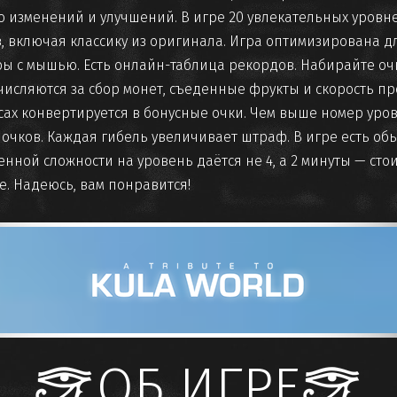
о изменений и улучшений. В игре 20 увлекательных уровне
, включая классику из оригинала. Игра оптимизирована д
уры с мышью. Есть онлайн-таблица рекордов. Набирайте оч
числяются за сбор монет, съеденные фрукты и скорость п
сах конвертируется в бонусные очки. Чем выше номер уро
очков. Каждая гибель увеличивает штраф. В игре есть о
нной сложности на уровень даётся не 4, а 2 минуты — стои
е. Надеюсь, вам понравится!
ОБ ИГРЕ