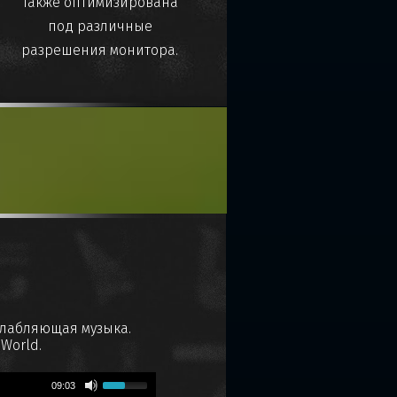
также оптимизирована
под различные
разрешения монитора.
сслабляющая музыка.
World.
09:03