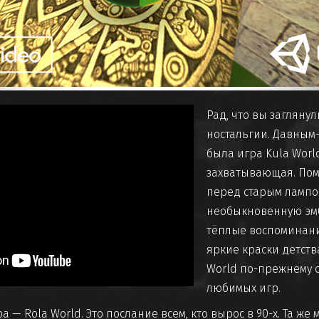
Рад, что вы загляну
ностальгии. Давным-
была игра Kula World
захватывающая. По
перед старым лампо
необыкновенную эмб
тёплые воспоминания
яркие краски детств
World по-прежнему о
любимых игр.
а — Rola World. Это послание всем, кто вырос в 90-х. Та же 