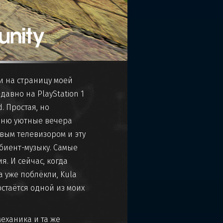
ли на страницу моей
давно на PlayStation 1
. Простая, но
мню уютные вечера
вым телевизором и эту
иент-музыку. Самые
. И сейчас, когда
а уже поблёкли, Kula
стаётся одной из моих
механика и та же