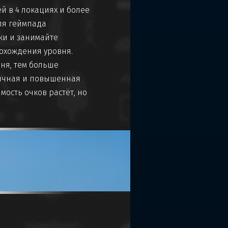
й в 4 локациях и более
ля геймпада
ки и занимайте
рохождения уровня.
вня, тем больше
бычная и повышенная
мость очков растёт, но