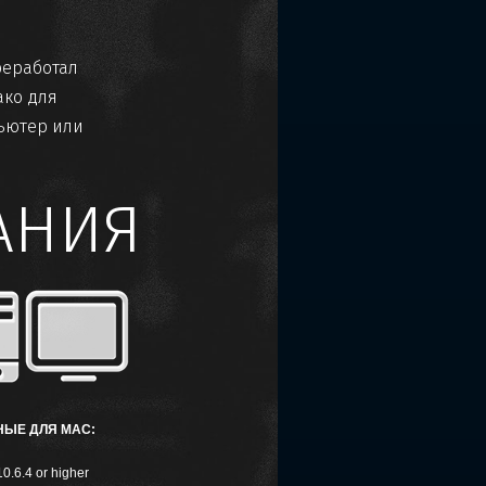
реработал
ако для
ьютер или
АНИЯ
ЫЕ ДЛЯ MAC:
0.6.4 or higher