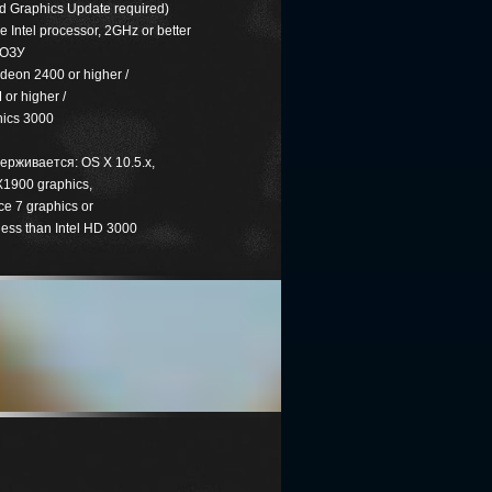
 Graphics Update required)
e Intel processor, 2GHz or better
 ОЗУ
deon 2400 or higher /
or higher /
hics 3000
ерживается: OS X 10.5.x,
X1900 graphics,
e 7 graphics or
 less than Intel HD 3000